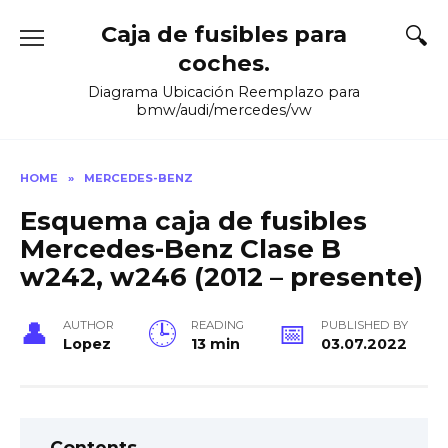
Skip
Caja de fusibles para
to
content
coches.
Diagrama Ubicación Reemplazo para
bmw/audi/mercedes/vw
HOME
»
MERCEDES-BENZ
Esquema caja de fusibles
Mercedes-Benz Clase B
w242, w246 (2012 – presente)
AUTHOR
READING
PUBLISHED BY
Lopez
13 min
03.07.2022
Contents