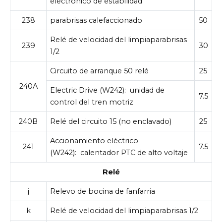
electrónico de estabilidad
238
parabrisas calefaccionado
50
Relé de velocidad del limpiaparabrisas
239
30
1/2
Circuito de arranque 50 relé
25
240A
Electric Drive (W242):
unidad de
7.5
control del tren motriz
240B
Relé del circuito 15 (no enclavado)
25
Accionamiento eléctrico
241
7.5
(W242):
calentador PTC de alto voltaje
Relé
j
Relevo de bocina de fanfarria
k
Relé de velocidad del limpiaparabrisas 1/2