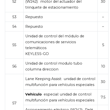
52
(W242):
motor del actuador del
30
trinquete de estacionamiento
53
Repuesto
–
54
Repuesto
–
Unidad de control del módulo de
comunicaciones de servicios
55
5
telemáticos
KEYLESS-GO
Unidad de control modulo tubo
56
10
columna direccion
Lane Keeping Assist:
unidad de control
30
multifunción para vehículos especiales
Vehículo
especial: unidad de control
7.5
multifunción para vehículos especiales
57
Accionamiento eléctrico (W242):
Relé