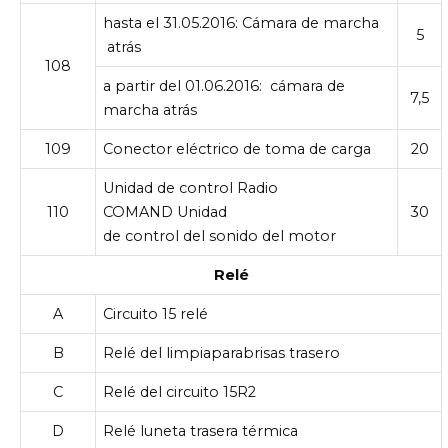
hasta el 31.05.2016:
Cámara de marcha
5
atrás
108
a partir del 01.06.2016:
cámara de
7,5
marcha atrás
109
Conector eléctrico de toma de carga
20
Unidad de control Radio
110
COMAND Unidad
30
de control del sonido del motor
Relé
A
Circuito 15 relé
B
Relé del limpiaparabrisas trasero
C
Relé del circuito 15R2
D
Relé luneta trasera térmica