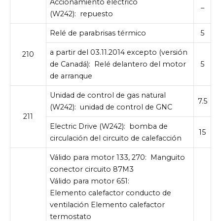
Accionamiento eléctrico
–
(W242):
repuesto
Relé de parabrisas térmico
5
a partir del 03.11.2014 excepto (versión
210
de Canadá):
Relé delantero del motor
5
de arranque
Unidad de control de gas natural
7.5
(W242):
unidad de control de GNC
211
Electric Drive (W242):
bomba de
15
circulación del circuito de calefacción
Válido para motor 133, 270:
Manguito
conector circuito 87M3
Válido para motor 651:
Elemento calefactor conducto de
ventilación Elemento calefactor
termostato