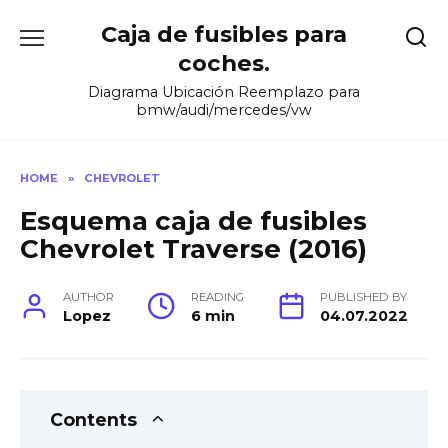
Skip
Caja de fusibles para
to
content
coches.
Diagrama Ubicación Reemplazo para
bmw/audi/mercedes/vw
HOME
»
CHEVROLET
Esquema caja de fusibles
Chevrolet Traverse (2016)
AUTHOR
READING
PUBLISHED BY
Lopez
6 min
04.07.2022
Contents