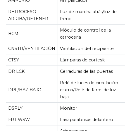
AMPERIO
Amplificador
RETROCESO
Luz de marcha atrás/luz de
ARRIBA/DETENER
freno
Módulo de control de la
BCM
carroceria
CNSTR/VENTILACIÓN
Ventilación del recipiente
CTSY
Lámparas de cortesía
DR LCK
Cerraduras de las puertas
Relé de luces de circulación
DRL/HAZ BAJO
diurna/Relé de faros de luz
baja
DSPLY
Monitor
FRT WSW
Lavaparabrisas delantero
Asientos con