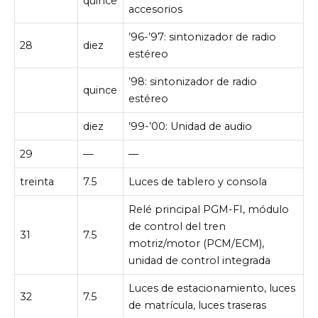
quince
accesorios
’96-’97: sintonizador de radio
28
diez
estéreo
’98: sintonizador de radio
quince
estéreo
diez
’99-’00: Unidad de audio
29
—
—
treinta
7.5
Luces de tablero y consola
Relé principal PGM-FI, módulo
de control del tren
31
7.5
motriz/motor (PCM/ECM),
unidad de control integrada
Luces de estacionamiento, luces
32
7.5
de matrícula, luces traseras