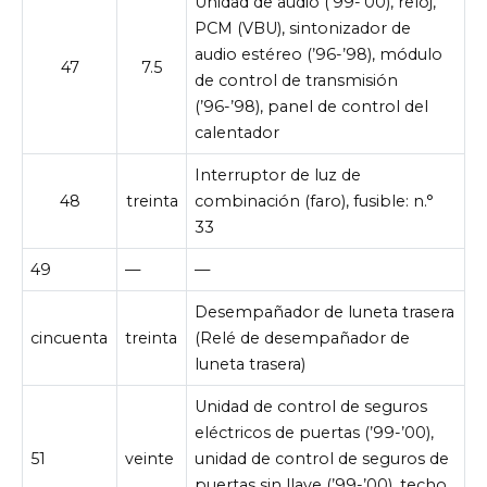
Unidad de audio (’99-’00), reloj,
PCM (VBU), sintonizador de
audio estéreo (’96-’98), módulo
47
7.5
de control de transmisión
(’96-’98), panel de control del
calentador
Interruptor de luz de
48
treinta
combinación (faro), fusible: n.°
33
49
—
—
Desempañador de luneta trasera
cincuenta
treinta
(Relé de desempañador de
luneta trasera)
Unidad de control de seguros
eléctricos de puertas (’99-’00),
51
veinte
unidad de control de seguros de
puertas sin llave (’99-’00), techo