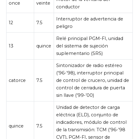
once
veinte
conductor
Interruptor de advertencia de
12
7.5
peligro
Relé principal PGM-FI, unidad
13
quince
del sistema de sujeción
suplementario (SRS)
Sintonizador de radio estéreo
(’96-’98), interruptor principal
catorce
7.5
de control de crucero, unidad de
control de cerradura de puerta
sin llave (’99-’00)
Unidad de detector de carga
eléctrica (ELD), conjunto de
indicadores, módulo de control
quince
7.5
de la transmisión: TCM (’96-’98
CVT), PGM-FI, sensor de