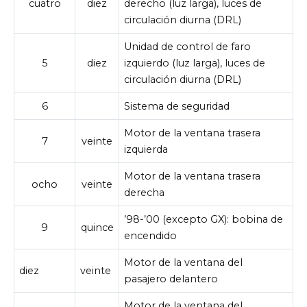
cuatro
diez
derecho (luz larga), luces de
circulación diurna (DRL)
Unidad de control de faro
5
diez
izquierdo (luz larga), luces de
circulación diurna (DRL)
6
Sistema de seguridad
Motor de la ventana trasera
7
veinte
izquierda
Motor de la ventana trasera
ocho
veinte
derecha
’98-’00 (excepto GX): bobina de
9
quince
encendido
Motor de la ventana del
diez
veinte
pasajero delantero
Motor de la ventana del