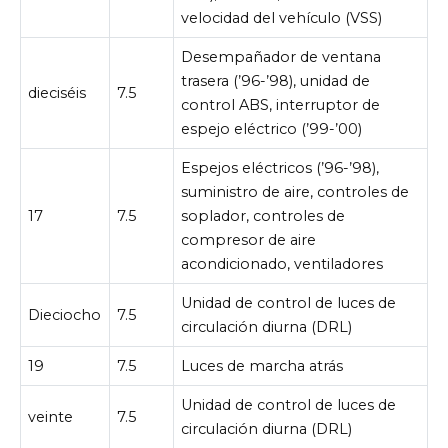
velocidad del vehículo (VSS)
Desempañador de ventana
trasera (’96-’98), unidad de
dieciséis
7.5
control ABS, interruptor de
espejo eléctrico (’99-’00)
Espejos eléctricos (’96-’98),
suministro de aire, controles de
17
7.5
soplador, controles de
compresor de aire
acondicionado, ventiladores
Unidad de control de luces de
Dieciocho
7.5
circulación diurna (DRL)
19
7.5
Luces de marcha atrás
Unidad de control de luces de
veinte
7.5
circulación diurna (DRL)