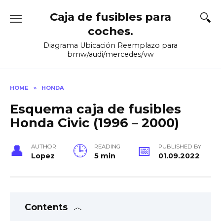
Skip
Caja de fusibles para
to
content
coches.
Diagrama Ubicación Reemplazo para
bmw/audi/mercedes/vw
HOME
»
HONDA
Esquema caja de fusibles
Honda Civic (1996 – 2000)
AUTHOR
READING
PUBLISHED BY
Lopez
5 min
01.09.2022
Contents