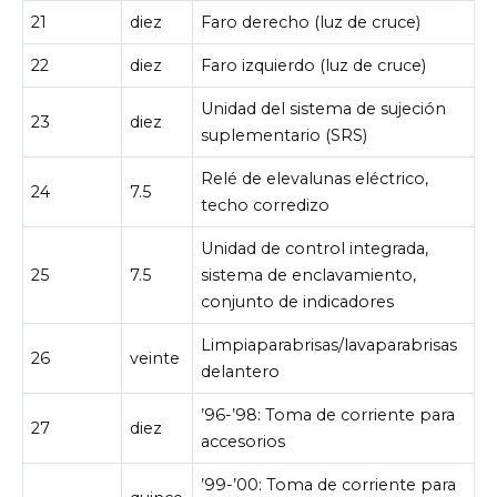
21
diez
Faro derecho (luz de cruce)
22
diez
Faro izquierdo (luz de cruce)
Unidad del sistema de sujeción
23
diez
suplementario (SRS)
Relé de elevalunas eléctrico,
24
7.5
techo corredizo
Unidad de control integrada,
25
7.5
sistema de enclavamiento,
conjunto de indicadores
Limpiaparabrisas/lavaparabrisas
26
veinte
delantero
’96-’98: Toma de corriente para
27
diez
accesorios
’99-’00: Toma de corriente para