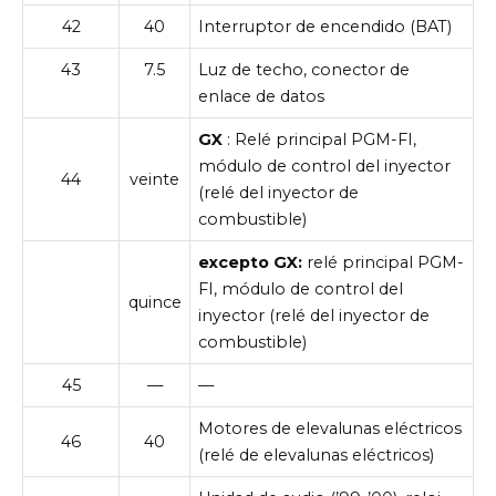
42
40
Interruptor de encendido (BAT)
43
7.5
Luz de techo, conector de
enlace de datos
GX
: Relé principal PGM-FI,
módulo de control del inyector
44
veinte
(relé del inyector de
combustible)
excepto GX:
relé principal PGM-
FI, módulo de control del
quince
inyector (relé del inyector de
combustible)
45
—
—
Motores de elevalunas eléctricos
46
40
(relé de elevalunas eléctricos)