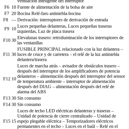
ventilación inteligente del interruptor
F6
10
Fuente de alimentación de la bolsa de aire
F7
20
Bocina Relé-faro antiniebla-bocina
F8
—
Derivación: interruptores de derivación de entrada
Luces pequeñas delanteras, Luces pequeñas traseras
F9
10
izquierdas, Luz de placa trasera
Elevalunas trasero: retroiluminación de los interruptores de
F10
30
las ventanillas
FUSIBLE PRINCIPAL relacionado con la luz delantera –
F11
30
luces de cruce y de carretera – el relé de la luz antiniebla
delantera/trasera
Luces de marcha atrás – avisador de obstáculos trasero –
después del interruptor de los amplificadores de potencia
delanteros – alimentación después del interruptor del sensor
F12
10
de temperatura ambiente – interruptor de alimentación
después del DIAG – alimentación después del relé de
alarma del ABS
F13
30
Sin consumo
F14
30
Sin consumo
Luces de techo LED eléctricas delanteras y traseras –
Unidad de potencia de cierre centralizado – Unidad de
F15
15
espejo plegable eléctrica – Temporizadores eléctricos
permanentes en el techo – Luces en el baúl – Relé en el