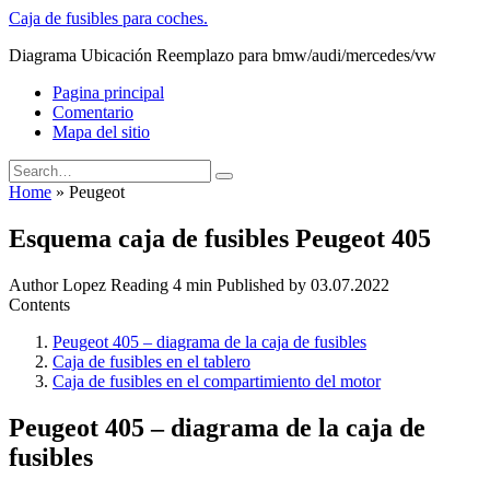
Skip
Caja de fusibles para coches.
to
Diagrama Ubicación Reemplazo para bmw/audi/mercedes/vw
content
Pagina principal
Comentario
Mapa del sitio
Search
for:
Home
»
Peugeot
Esquema caja de fusibles Peugeot 405
Author
Lopez
Reading
4 min
Published by
03.07.2022
Contents
Peugeot 405 – diagrama de la caja de fusibles
Caja de fusibles en el tablero
Caja de fusibles en el compartimiento del motor
Peugeot 405 – diagrama de la caja de
fusibles