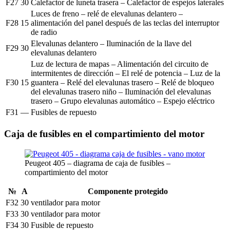
F27
30
Calefactor de luneta trasera – Calefactor de espejos laterales
Luces de freno – relé de elevalunas delantero –
F28
15
alimentación del panel después de las teclas del interruptor
de radio
Elevalunas delantero – Iluminación de la llave del
F29
30
elevalunas delantero
Luz de lectura de mapas – Alimentación del circuito de
intermitentes de dirección – El relé de potencia – Luz de la
F30
15
guantera – Relé del elevalunas trasero – Relé de bloqueo
del elevalunas trasero niño – Iluminación del elevalunas
trasero – Grupo elevalunas automático – Espejo eléctrico
F31
—
Fusibles de repuesto
Caja de fusibles en el compartimiento del motor
Peugeot 405 – diagrama de caja de fusibles –
compartimiento del motor
№
A
Componente protegido
F32
30
ventilador para motor
F33
30
ventilador para motor
F34
30
Fusible de repuesto