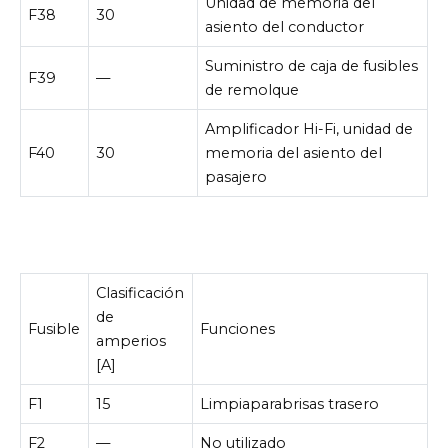
Unidad de memoria del
F38
30
asiento del conductor
Suministro de caja de fusibles
F39
—
de remolque
Amplificador Hi-Fi, unidad de
F40
30
memoria del asiento del
pasajero
Clasificación
de
Fusible
Funciones
amperios
[A]
F1
15
Limpiaparabrisas trasero
F2
—
No utilizado