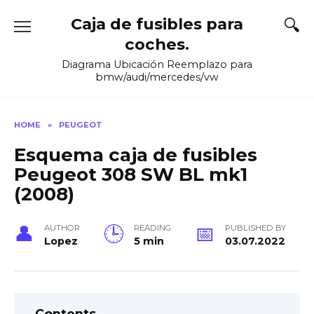
Skip
Caja de fusibles para
to
content
coches.
Diagrama Ubicación Reemplazo para
bmw/audi/mercedes/vw
HOME
»
PEUGEOT
Esquema caja de fusibles
Peugeot 308 SW BL mk1
(2008)
AUTHOR
READING
PUBLISHED BY
Lopez
5 min
03.07.2022
Contents