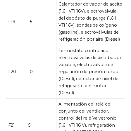
Calentador de vapor de aceite
(1,6 l VTi 16V), electroválvula
del depósito de purga (1,6 l
F19
15
VTi 16V), sondas de oxígeno
(gasolina), electroválvulas de
refrigeración por aire (Diesel)
Termostato controlado,
electroválvulas de distribución
variable, electroválvula de
F20
10
regulación de presión turbo
(Diesel), detector de nivel de
refrigerante del motor
(Diesel)
Alimentación del relé del
conjunto del ventilador,
control del relé Valvetronic
F21
5
(1,6 l VTi 16 V), refrigeración