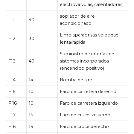
electroválvulas, calentadores)
soplador de aire
F11
40
acondicionado
Limpiaparabrisas velocidad
F12
30
lenta/rápida
Suministro de interfaz de
F13
40
sistemas incorporados
(encendido positivo)
F14
14
Bomba de aire
F15
10
Faro de carretera derecho
F 16
10
Faro de carretera izquierdo
F17
15
Faro de cruce izquierdo
F18
15
Faro de cruce derecho