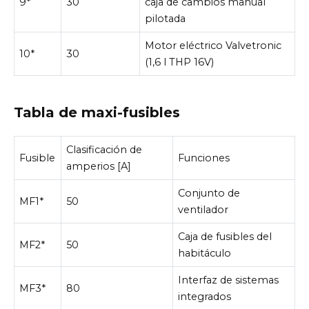
9*
30
caja de cambios manual
pilotada
Motor eléctrico Valvetronic
10*
30
(1,6 l THP 16V)
Tabla de maxi-fusibles
Clasificación de
Fusible
Funciones
amperios [A]
Conjunto de
MF1*
50
ventilador
Caja de fusibles del
MF2*
50
habitáculo
Interfaz de sistemas
MF3*
80
integrados