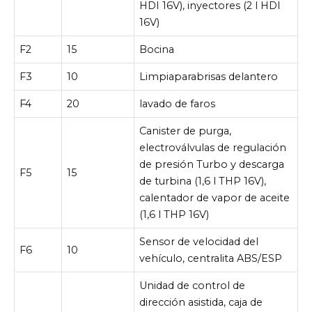
HDI 16V), inyectores (2 l HDI
16V)
F2
15
Bocina
F3
10
Limpiaparabrisas delantero
F4
20
lavado de faros
Canister de purga,
electroválvulas de regulación
de presión Turbo y descarga
F5
15
de turbina (1,6 l THP 16V),
calentador de vapor de aceite
(1,6 l THP 16V)
Sensor de velocidad del
F6
10
vehículo, centralita ABS/ESP
Unidad de control de
dirección asistida, caja de