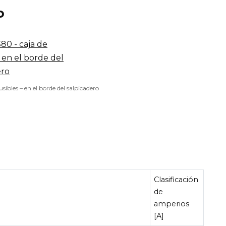
o
usibles – en el borde del salpicadero
Clasificación
de
amperios
[A]