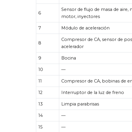
Sensor de flujo de masa de aire,
6
motor, inyectores
7
Módulo de aceleración
Compresor de CA, sensor de posi
8
acelerador
9
Bocina
10
—
11
Compresor de CA, bobinas de e
12
Interruptor de la luz de freno
13
Limpia parabrisas
14
—
15
—