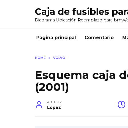
Skip
Caja de fusibles pa
to
content
Diagrama Ubicación Reemplazo para bmw/
Pagina principal
Comentario
Ma
HOME
»
VOLVO
Esquema caja de
(2001)
AUTHOR
Lopez