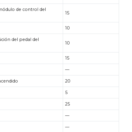
 módulo de control del
15
10
ción del pedal del
10
15
—
ncendido
20
5
25
—
—