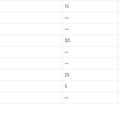
15
—
—
30
—
—
25
5
—