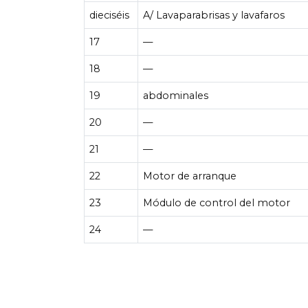
dieciséis
A/ Lavaparabrisas y lavafaros
17
—
18
—
19
abdominales
20
—
21
—
22
Motor de arranque
23
Módulo de control del motor
24
—