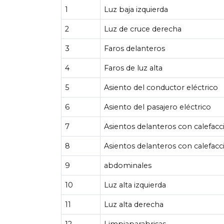
1
Luz baja izquierda
2
Luz de cruce derecha
3
Faros delanteros
4
Faros de luz alta
5
Asiento del conductor eléctrico
6
Asiento del pasajero eléctrico
7
Asientos delanteros con calefacc
8
Asientos delanteros con calefacc
9
abdominales
10
Luz alta izquierda
11
Luz alta derecha
12
Limpiaparabrisas