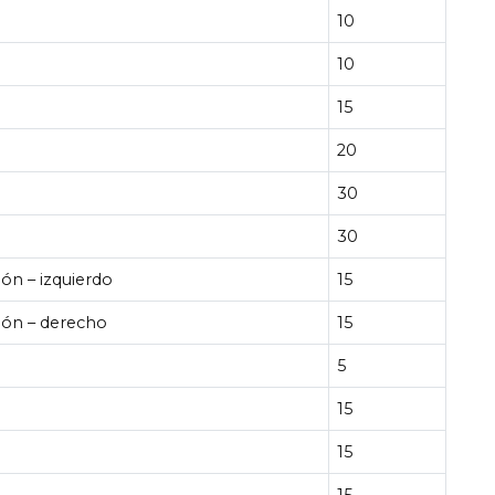
10
10
15
20
30
30
ión – izquierdo
15
ión – derecho
15
5
15
15
15