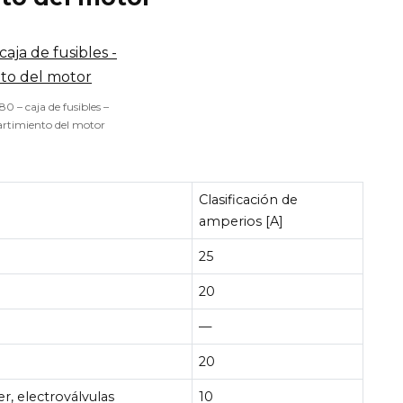
80 – caja de fusibles –
rtimiento del motor
Clasificación de
amperios [A]
25
20
—
20
er, electroválvulas
10