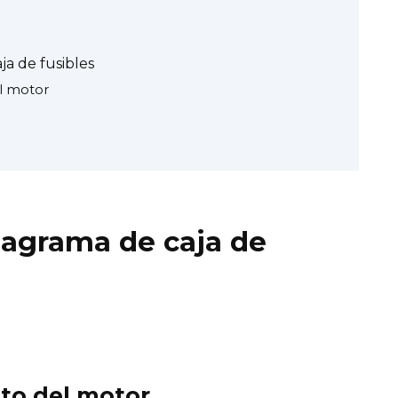
ja de fusibles
l motor
diagrama de caja de
to del motor