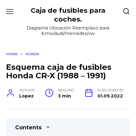
Skip
Caja de fusibles para
to
content
coches.
Diagrama Ubicación Reemplazo para
bmw/audi/mercedes/vw
HOME
»
HONDA
Esquema caja de fusibles
Honda CR-X (1988 – 1991)
AUTHOR
READING
PUBLISHED BY
Lopez
3 min
01.09.2022
Contents