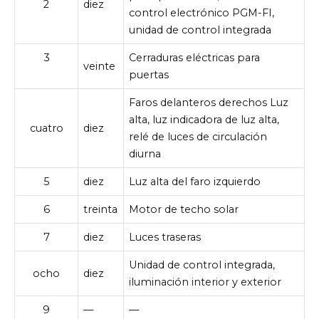
2
diez
control electrónico PGM-FI,
unidad de control integrada
3
Cerraduras eléctricas para
veinte
puertas
Faros delanteros derechos Luz
alta, luz indicadora de luz alta,
cuatro
diez
relé de luces de circulación
diurna
5
diez
Luz alta del faro izquierdo
6
treinta
Motor de techo solar
7
diez
Luces traseras
Unidad de control integrada,
ocho
diez
iluminación interior y exterior
9
—
—