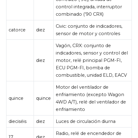
control integrada, interruptor
combinado (’90 CRX)
Civic: conjunto de indicadores,
catorce
diez
sensor de motor y controles
Vagón, CRX: conjunto de
indicadores, sensor y control del
diez
motor, relé principal PGM-FI,
ECU PGM-FI, bomba de
combustible, unidad ELD, EACV
Motor del ventilador de
enfriamiento (excepto Wagon
quince
quince
4WD A/T), relé del ventilador de
enfriamiento
dieciséis
diez
Luces de circulación diurna
Radio, relé de encendedor de
17
diez