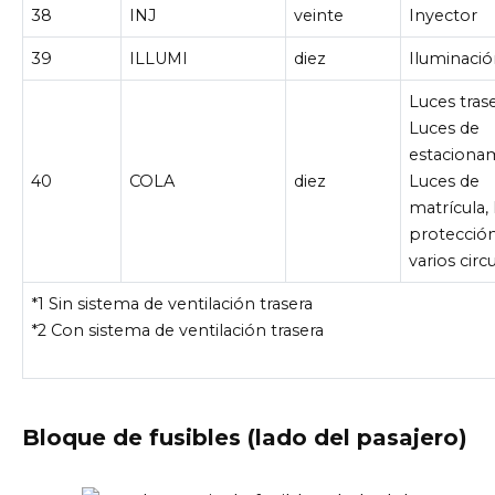
38
INJ
veinte
Inyector
39
ILLUMI
diez
Iluminaci
Luces trase
Luces de
estaciona
40
COLA
diez
Luces de
matrícula,
protecció
varios circ
*1 Sin sistema de ventilación trasera
*2 Con sistema de ventilación trasera
Bloque de fusibles (lado del pasajero)