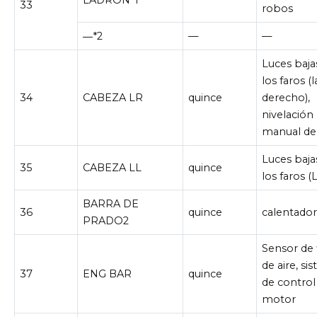
LADRÓN*1
33
robos
―*2
—
—
Luces baja
los faros (
34
CABEZA LR
quince
derecho),
nivelación
manual de 
Luces baja
35
CABEZA LL
quince
los faros (
BARRA DE
36
quince
calentado
PRADO2
Sensor de 
de aire, si
37
ENG BAR
quince
de control
motor