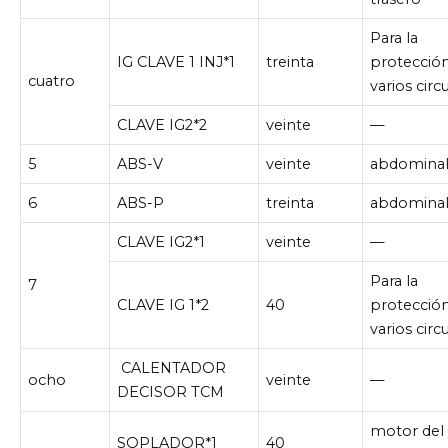
Para la
IG CLAVE 1 INJ*1
treinta
protecció
cuatro
varios circu
CLAVE IG2*2
veinte
—
5
ABS-V
veinte
abdominal
6
ABS-P
treinta
abdominal
CLAVE IG2*1
veinte
—
Para la
7
CLAVE IG 1*2
40
protecció
varios circu
CALENTADOR
ocho
veinte
—
DECISOR TCM
motor del
SOPLADOR*1
40