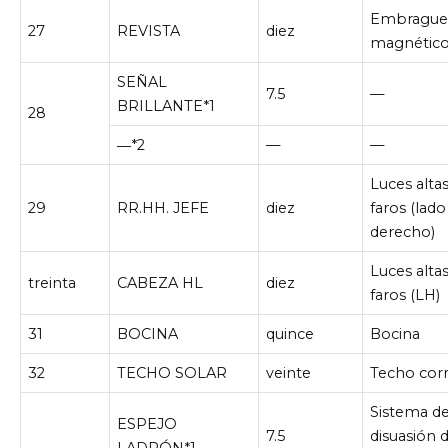
Embragu
27
REVISTA
diez
magnétic
SEÑAL
7.5
—
BRILLANTE*1
28
―*2
—
—
Luces altas
29
RR.HH. JEFE
diez
faros (lado
derecho)
Luces altas
treinta
CABEZA HL
diez
faros (LH)
31
BOCINA
quince
Bocina
32
TECHO SOLAR
veinte
Techo corr
Sistema d
ESPEJO
7.5
disuasión 