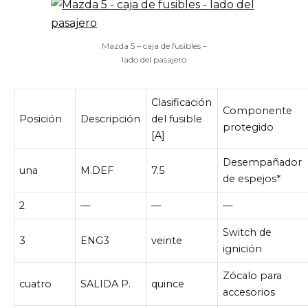
Mazda 5 – caja de fusibles –
lado del pasajero
Clasificación
Componente
Posición
Descripción
del fusible
protegido
[A]
Desempañador
una
M.DEF
7.5
de espejos*
2
—
—
—
Switch de
3
ENG3
veinte
ignición
Zócalo para
cuatro
SALIDA P.
quince
accesorios