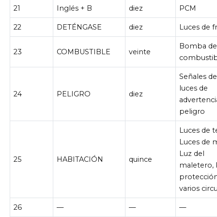
21
Inglés + B
diez
PCM
22
DETÉNGASE
diez
Luces de f
Bomba d
23
COMBUSTIBLE
veinte
combustib
Señales de
luces de
24
PELIGRO
diez
advertenci
peligro
Luces de t
Luces de 
Luz del
25
HABITACIÓN
quince
maletero, 
protecció
varios circ
26
—
—
—