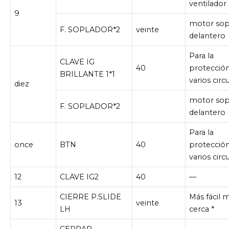
ventilador
9
motor sop
F. SOPLADOR*2
veinte
delantero
Para la
CLAVE IG
40
protecció
BRILLANTE 1*1
varios circu
diez
motor sop
F. SOPLADOR*2
delantero
Para la
once
BTN
40
protecció
varios circu
12
CLAVE IG2
40
—
CIERRE P.SLIDE
Más fácil 
13
veinte
LH
cerca *