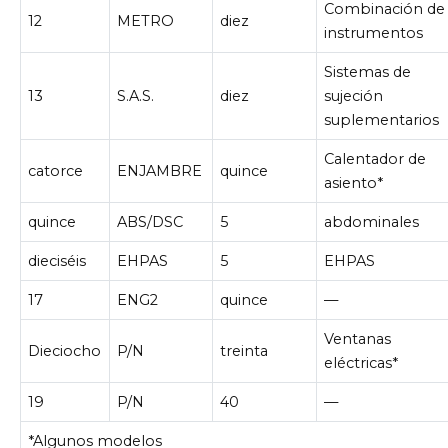
Combinación de
12
METRO
diez
instrumentos
Sistemas de
13
S.A.S.
diez
sujeción
suplementarios
Calentador de
catorce
ENJAMBRE
quince
asiento*
quince
ABS/DSC
5
abdominales
dieciséis
EHPAS
5
EHPAS
17
ENG2
quince
—
Ventanas
Dieciocho
P/N
treinta
eléctricas*
19
P/N
40
—
*Algunos modelos