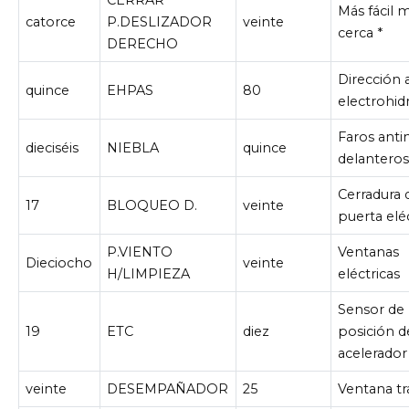
CERRAR
Más fácil 
catorce
P.DESLIZADOR
veinte
cerca *
DERECHO
Dirección a
quince
EHPAS
80
electrohidr
Faros anti
dieciséis
NIEBLA
quince
delanteros
Cerradura 
17
BLOQUEO D.
veinte
puerta elé
P.VIENTO
Ventanas
Dieciocho
veinte
H/LIMPIEZA
eléctricas
Sensor de
19
ETC
diez
posición d
acelerador
veinte
DESEMPAÑADOR
25
Ventana tr