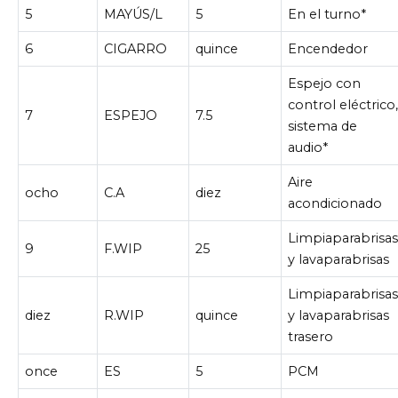
5
MAYÚS/L
5
En el turno*
6
CIGARRO
quince
Encendedor
Espejo con
control eléctrico
7
ESPEJO
7.5
sistema de
audio*
Aire
ocho
C.A
diez
acondicionado
Limpiaparabrisa
9
F.WIP
25
y lavaparabrisas
Limpiaparabrisa
diez
R.WIP
quince
y lavaparabrisas
trasero
once
ES
5
PCM