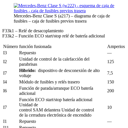
Mercedes-Benz Clase S (a217) – diagrama de caja de
fusibles – caja de fusibles previos trasera
F33k1 – Relé de desacoplamiento
F33k2 – Función ECO start/stop relé de batería adicional
Número
función fusionada
Amperios
I3
Repuesto
—
Unidad de control de la calefacción del
I2
125
parabrisas
Híbrido:
dispositivo de desconexión de alto
I7
7,5
voltaje
I4
Módulo de fusibles y relés trasero
150
Función de parada/arranque ECO batería
I6
200
adicional
Función ECO start/stop batería adicional
Unidad de
I7
10
control SAM delantera Unidad de control
de la cerradura electrónica de encendido
I1
Repuesto
—
I11
Repuesto
—