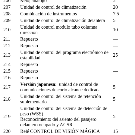
206
Reloj analogo
5
207
Unidad de control de climatización
20
208
Combinación de instrumentos
7,5
209
Unidad de control de climatización delantera
5
Unidad de control modulo tubo columna
210
10
direccion
211
Repuesto
—
212
Repuesto
—
Unidad de control del programa electrónico de
213
25
estabilidad
214
Repuesto
—
215
Repuesto
—
216
Repuesto
—
Versión japonesa:
unidad de control de
217
5
comunicaciones de corto alcance dedicada
Unidad de control del sistema de retención
218
5
suplementario
Unidad de control del sistema de detección de
peso (WSS)
219
5
Reconocimiento del asiento del pasajero
delantero ocupado y ACSR
220
Relé CONTROL DE VISIÓN MÁGICA
15