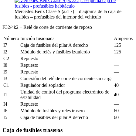
Mercedes-Benz Clase S (a217) – diagrama de la caja de
fusibles – prefusibles del interior del vehículo
F32/4k2 – Relé de corte de corriente de reposo
Número
función fusionada
Amperios
I7
Caja de fusibles del pilar A derecho
125
I2
Módulo de relés y fusibles izquierdo
125
C2
Repuesto
—
I8
Repuesto
—
I9
Repuesto
—
I3
Conexión del relé de corte de corriente sin carga
—
C1
Regulador del soplador
40
Unidad de control del programa electrónico de
I1
40
estabilidad
I4
Repuesto
—
I6
Módulo de fusibles y relés trasero
60
I5
Caja de fusibles del pilar A derecho
60
Caja de fusibles traseros