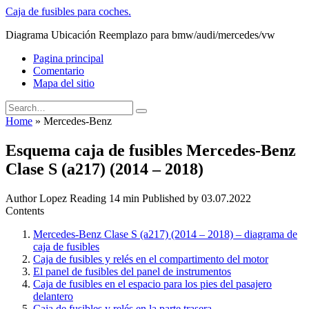
Skip
Caja de fusibles para coches.
to
Diagrama Ubicación Reemplazo para bmw/audi/mercedes/vw
content
Pagina principal
Comentario
Mapa del sitio
Search
for:
Home
»
Mercedes-Benz
Esquema caja de fusibles Mercedes-Benz
Clase S (a217) (2014 – 2018)
Author
Lopez
Reading
14 min
Published by
03.07.2022
Contents
Mercedes-Benz Clase S (a217) (2014 – 2018) – diagrama de
caja de fusibles
Caja de fusibles y relés en el compartimento del motor
El panel de fusibles del panel de instrumentos
Caja de fusibles en el espacio para los pies del pasajero
delantero
Caja de fusibles y relés en la parte trasera