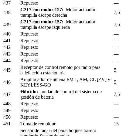
437
Repuesto
—
C217 con motor 157:
Motor actuador
438
7,5
trampilla escape derecha
C217 con motor 157:
Motor actuador
439
7,5
trampilla escape izquierda
440
Repuesto
—
441
Repuesto
—
442
Repuesto
—
443
Repuesto
—
444
Repuesto
—
Receptor de control remoto por radio para
445
5
calefacción estacionaria
Amplificador de antena FM 1, AM, CL [ZV] y
446
5
KEYLESS-GO
Híbrido:
unidad de control del sistema de
447
7,5
gestión de batería
448
Repuesto
—
449
Repuesto
—
450
Repuesto
—
451
Toma de remolque
15
Sensor de radar del parachoques trasero
izquierdo Sensor de radar