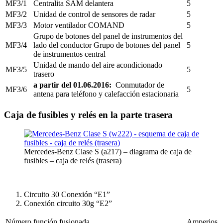
MF3/1
Centralita SAM delantera
5
MF3/2
Unidad de control de sensores de radar
5
MF3/3
Motor ventilador COMAND
5
Grupo de botones del panel de instrumentos del
MF3/4
lado del conductor Grupo de botones del panel
5
de instrumentos central
Unidad de mando del aire acondicionado
MF3/5
5
trasero
a partir del 01.06.2016:
Conmutador de
MF3/6
5
antena para teléfono y calefacción estacionaria
Caja de fusibles y relés en la parte trasera
Mercedes-Benz Clase S (a217) – diagrama de caja de
fusibles – caja de relés (trasera)
Circuito 30 Conexión “E1”
Conexión circuito 30g “E2”
Número
función fusionada
Amperios