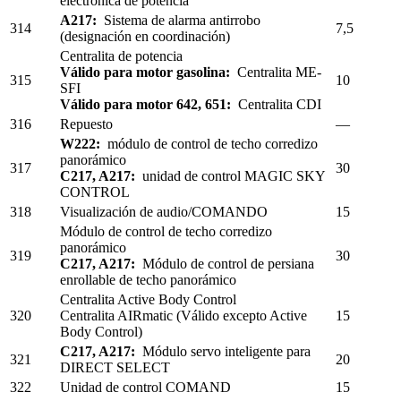
electrónica de potencia
A217:
Sistema de alarma antirrobo
314
7,5
(designación en coordinación)
Centralita de potencia
Válido para motor gasolina:
Centralita ME-
315
10
SFI
Válido para motor 642, 651:
Centralita CDI
316
Repuesto
—
W222:
módulo de control de techo corredizo
panorámico
317
30
C217, A217:
unidad de control MAGIC SKY
CONTROL
318
Visualización de audio/COMANDO
15
Módulo de control de techo corredizo
panorámico
319
30
C217, A217:
Módulo de control de persiana
enrollable de techo panorámico
Centralita Active Body Control
320
Centralita AIRmatic (Válido excepto Active
15
Body Control)
C217, A217:
Módulo servo inteligente para
321
20
DIRECT SELECT
322
Unidad de control COMAND
15