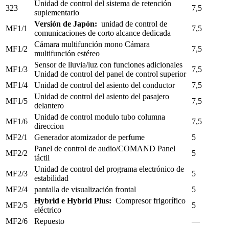
Unidad de control del sistema de retención
323
7,5
suplementario
Versión de Japón:
unidad de control de
MF1/1
7,5
comunicaciones de corto alcance dedicada
Cámara multifunción mono Cámara
MF1/2
7,5
multifunción estéreo
Sensor de lluvia/luz con funciones adicionales
MF1/3
7,5
Unidad de control del panel de control superior
MF1/4
Unidad de control del asiento del conductor
7,5
Unidad de control del asiento del pasajero
MF1/5
7,5
delantero
Unidad de control modulo tubo columna
MF1/6
7,5
direccion
MF2/1
Generador atomizador de perfume
5
Panel de control de audio/COMAND Panel
MF2/2
5
táctil
Unidad de control del programa electrónico de
MF2/3
5
estabilidad
MF2/4
pantalla de visualización frontal
5
Hybrid e Hybrid Plus:
Compresor frigorífico
MF2/5
5
eléctrico
MF2/6
Repuesto
—