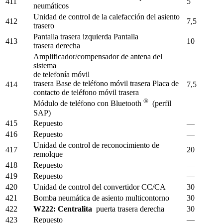
411
5
neumáticos
Unidad de control de la calefacción del asiento
412
7,5
trasero
Pantalla trasera izquierda Pantalla
413
10
trasera derecha
Amplificador/compensador de antena del
sistema
de telefonía móvil
trasera Base de teléfono móvil trasera Placa de
414
7,5
contacto de teléfono móvil trasera
®
Módulo de teléfono con Bluetooth
(perfil
SAP)
415
Repuesto
—
416
Repuesto
—
Unidad de control de reconocimiento de
417
20
remolque
418
Repuesto
—
419
Repuesto
—
420
Unidad de control del convertidor CC/CA
30
421
Bomba neumática de asiento multicontorno
30
422
W222: Centralita
puerta trasera derecha
30
423
Repuesto
—