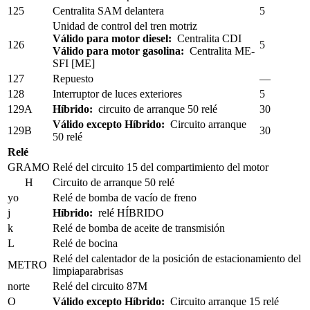
125
Centralita SAM delantera
5
Unidad de control del tren motriz
Válido para motor diesel:
Centralita CDI
126
5
Válido para motor gasolina:
Centralita ME-
SFI [ME]
127
Repuesto
—
128
Interruptor de luces exteriores
5
129A
Híbrido:
circuito de arranque 50 relé
30
Válido excepto Híbrido:
Circuito arranque
129B
30
50 relé
Relé
GRAMO
Relé del circuito 15 del compartimiento del motor
H
Circuito de arranque 50 relé
yo
Relé de bomba de vacío de freno
j
Híbrido:
relé HÍBRIDO
k
Relé de bomba de aceite de transmisión
L
Relé de bocina
Relé del calentador de la posición de estacionamiento del
METRO
limpiaparabrisas
norte
Relé del circuito 87M
O
Válido excepto Híbrido:
Circuito arranque 15 relé