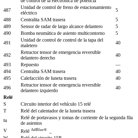
de control de la electrónica de potencia
Unidad de control de freno de estacionamiento
487
5
eléctrico
488
Centralita SAM trasera
5
489
Sensor de radar de largo alcance delantero
5
490
Bomba neumática de asiento multicontorno
5
Unidad de control de control de la tapa del
491
40
maletero
Retractor tensor de emergencia reversible
492
40
delantero derecho
493
Repuesto
—
494
Centralita SAM trasera
40
495
Calefacción de luneta trasera
40
Retractor tensor de emergencia reversible
496
40
delantero izquierdo
Relé
S
Circuito interior del vehículo 15 relé
T
Relé del calentador de la luneta trasera
Relé de portavasos y tomas de corriente de la segunda fila
tu
de asientos
AdBlue®
V
Relé
_
W
Relé del circuito 15R