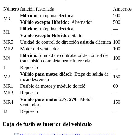
Número
función fusionada
Amperios
Híbrido:
máquina eléctrica
500
M3
Válido excepto Híbrido:
Alternador
500
Híbrido:
máquina eléctrica
—
M1
Válido excepto Híbrido:
Starter
—
MR5
Unidad de control de dirección asistida eléctrica
100
MR2
Motor del ventilador
100
Híbrido:
unidad de controlador de control de
M4
100
transmisión completamente integrada
I1
Repuesto
—
Válido para motor diésel:
Etapa de salida de
M2
150
incandescencia
MR1
Fusible de motor y módulo de relé
60
MR3
Repuesto
—
Válido para motor 277, 279:
Motor
MR4
150
ventilador
I2
Repuesto
—
Caja de fusibles interior del vehículo