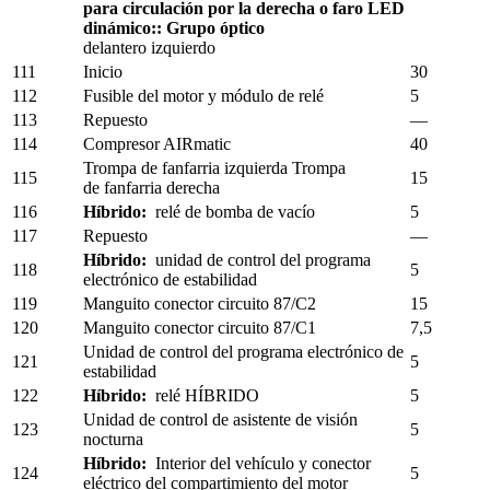
para circulación por la derecha o faro LED
dinámico:: Grupo óptico
delantero izquierdo
111
Inicio
30
112
Fusible del motor y módulo de relé
5
113
Repuesto
—
114
Compresor AIRmatic
40
Trompa de fanfarria izquierda Trompa
115
15
de fanfarria derecha
116
Híbrido:
relé de bomba de vacío
5
117
Repuesto
—
Híbrido:
unidad de control del programa
118
5
electrónico de estabilidad
119
Manguito conector circuito 87/C2
15
120
Manguito conector circuito 87/C1
7,5
Unidad de control del programa electrónico de
121
5
estabilidad
122
Híbrido:
relé HÍBRIDO
5
Unidad de control de asistente de visión
123
5
nocturna
Híbrido:
Interior del vehículo y conector
124
5
eléctrico del compartimiento del motor