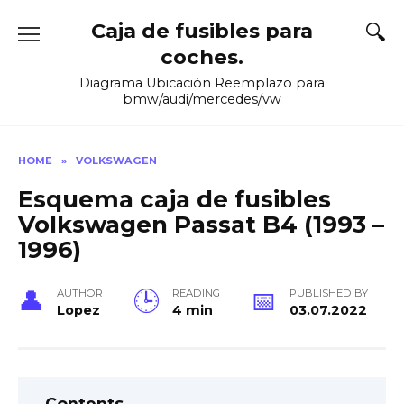
Skip
Caja de fusibles para
to
content
coches.
Diagrama Ubicación Reemplazo para
bmw/audi/mercedes/vw
HOME
»
VOLKSWAGEN
Esquema caja de fusibles
Volkswagen Passat B4 (1993 –
1996)
AUTHOR
READING
PUBLISHED BY
Lopez
4 min
03.07.2022
Contents