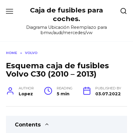
Skip
Caja de fusibles para
to
content
coches.
Diagrama Ubicación Reemplazo para
bmw/audi/mercedes/vw
HOME
»
VOLVO
Esquema caja de fusibles
Volvo C30 (2010 – 2013)
AUTHOR
READING
PUBLISHED BY
Lopez
5 min
03.07.2022
Contents