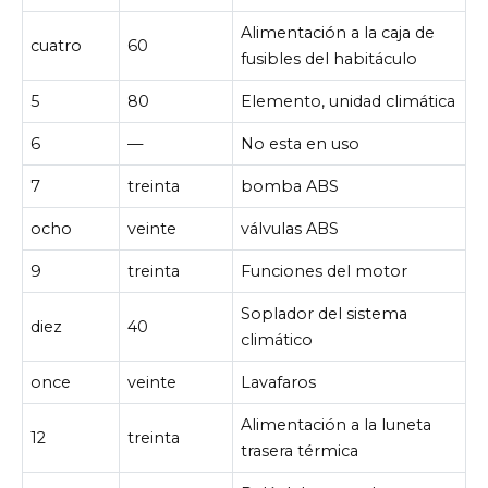
Alimentación a la caja de
cuatro
60
fusibles del habitáculo
5
80
Elemento, unidad climática
6
—
No esta en uso
7
treinta
bomba ABS
ocho
veinte
válvulas ABS
9
treinta
Funciones del motor
Soplador del sistema
diez
40
climático
once
veinte
Lavafaros
Alimentación a la luneta
12
treinta
trasera térmica