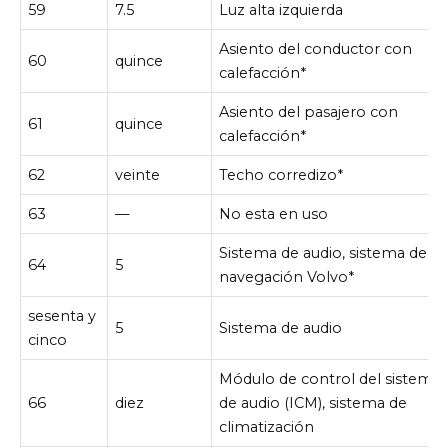
59
7.5
Luz alta izquierda
Asiento del conductor con
60
quince
calefacción*
Asiento del pasajero con
61
quince
calefacción*
62
veinte
Techo corredizo*
63
—
No esta en uso
Sistema de audio, sistema de
64
5
navegación Volvo*
sesenta y
5
Sistema de audio
cinco
Módulo de control del sistema
66
diez
de audio (ICM), sistema de
climatización