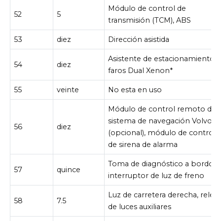
Módulo de control de
52
5
transmisión (TCM), ABS
53
diez
Dirección asistida
Asistente de estacionamiento*,
54
diez
faros Dual Xenon*
55
veinte
No esta en uso
Módulo de control remoto del
sistema de navegación Volvo
56
diez
(opcional), módulo de control
de sirena de alarma
Toma de diagnóstico a bordo,
57
quince
interruptor de luz de freno
Luz de carretera derecha, relé
58
7.5
de luces auxiliares