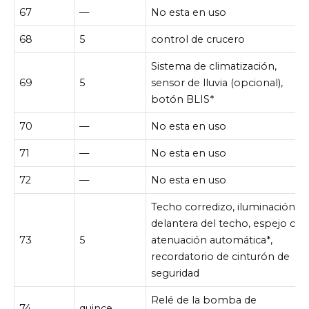
67
—
No esta en uso
68
5
control de crucero
Sistema de climatización,
69
5
sensor de lluvia (opcional),
botón BLIS*
70
—
No esta en uso
71
—
No esta en uso
72
—
No esta en uso
Techo corredizo, iluminación
delantera del techo, espejo co
73
5
atenuación automática*,
recordatorio de cinturón de
seguridad
Relé de la bomba de
74
quince