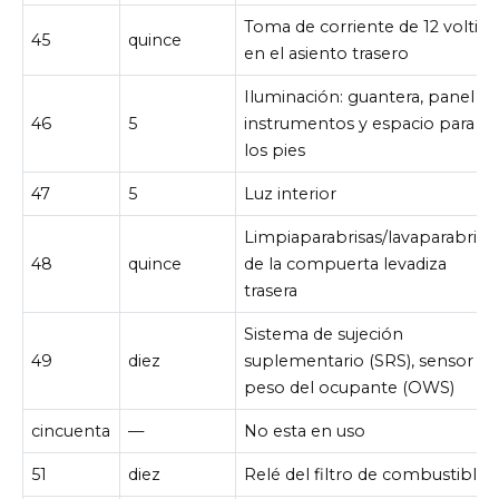
Toma de corriente de 12 voltios
45
quince
en el asiento trasero
Iluminación: guantera, panel d
46
5
instrumentos y espacio para
los pies
47
5
Luz interior
Limpiaparabrisas/lavaparabrisa
48
quince
de la compuerta levadiza
trasera
Sistema de sujeción
49
diez
suplementario (SRS), sensor de
peso del ocupante (OWS)
cincuenta
—
No esta en uso
51
diez
Relé del filtro de combustible