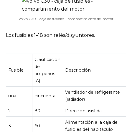
Volvo C30 – caja de fusibles – compartimiento del motor
Los fusibles 1–18 son relés/disyuntores.
Clasificación
de
Fusible
Descripción
amperios
[A]
Ventilador de refrigerante
una
cincuenta
(radiador)
2
80
Dirección asistida
Alimentación a la caja de
3
60
fusibles del habitáculo