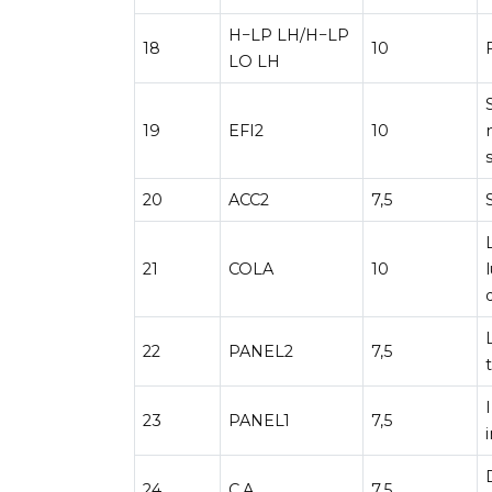
H−LP LH/H−LP
18
10
LO LH
19
EFI2
10
20
ACC2
7,5
21
COLA
10
22
PANEL2
7,5
23
PANEL1
7,5
24
C.A
7,5