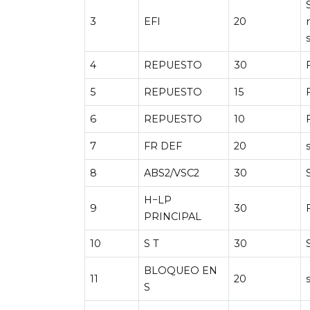
3
EFI
20
4
REPUESTO
30
5
REPUESTO
15
6
REPUESTO
10
7
FR DEF
20
8
ABS2/VSC2
30
H−LP
9
30
PRINCIPAL
10
S T
30
BLOQUEO EN
11
20
S