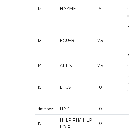
12
HAZME
15
13
ECU−B
7,5
14
ALT-S
7,5
15
ETCS
10
dieciséis
HAZ
10
H−LP RH/H−LP
17
10
LO RH