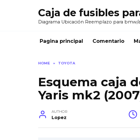
Skip
Caja de fusibles pa
to
content
Diagrama Ubicación Reemplazo para bmw/
Pagina principal
Comentario
Ma
HOME
»
TOYOTA
Esquema caja de
Yaris mk2 (2007
AUTHOR
Lopez