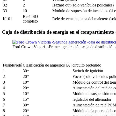
32
2
Hazard out (solo vehículos policiales)
33
10
Módulo de supresión de incendios (si es
Relé ISO
K101
Relé de ventana, tapa del maletero (sol
completo
Caja de distribución de energía en el compartimiento
Ford Crown Victoria -Primera generación -caja de distribución 
Fusible/relé
Clasificación de amperios [A]
circuito protegido
1
30*
Switch de ignición
2
20*
Focos (solo vehículos polic
3
10*
Módulo de control del tren
4
20*
Alimentación del relé de 
5
10*
Módulo de suspensión neu
6
15*
regulador del alternador
7
30*
Alimentación de relé PC
8
20*
Módulo de la puerta del 