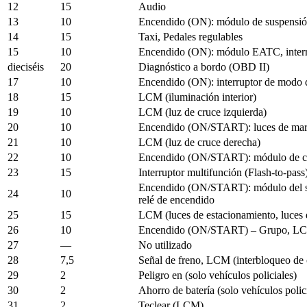
12
15
Audio
13
10
Encendido (ON): módulo de suspensió
14
15
Taxi, Pedales regulables
15
10
Encendido (ON): módulo EATC, interru
dieciséis
20
Diagnóstico a bordo (OBD II)
17
10
Encendido (ON): interruptor de modo 
18
15
LCM (iluminación interior)
19
10
LCM (luz de cruce izquierda)
20
10
Encendido (ON/START): luces de march
21
10
LCM (luz de cruce derecha)
22
10
Encendido (ON/START): módulo de contr
23
15
Interruptor multifunción (Flash-to-pas
Encendido (ON/START): módulo del sist
24
10
relé de encendido
25
15
LCM (luces de estacionamiento, luces d
26
10
Encendido (ON/START) – Grupo, LCM, i
27
—
No utilizado
28
7,5
Señal de freno, LCM (interbloqueo de
29
2
Peligro en (solo vehículos policiales)
30
2
Ahorro de batería (solo vehículos polic
31
2
Teclear (LCM)