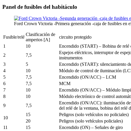
Panel de fusibles del habitáculo
Ford Crown Victoria -Primera generación -caja de fusibles en e
Clasificación de
Fusible/relé
circuito protegido
amperios [A]
1
10
Encendido (START) – Bobina de relé
Espejos eléctricos, interruptor de espej
2
7,5
instrumentos
3
5
Encendido (START): silenciamiento de a
4
10
Módulo de control de iluminación (LCM
5
7,5
Encendido (ON/ACC) – LCM
6
7,5
MCM
7
10
Encendido (ON/ACC) – Módulo limpia
8
10
Módulo electrónico de control automá
Encendido (ON/ACC): iluminación del in
9
7,5
del relé de la ventana, bobina del relé
15
Peligros (solo vehículos no policiales)
10
20
Peligros (solo vehículos policiales)
11
15
Encendido (ON) – Señales de giro