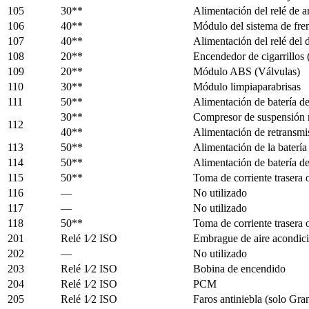
105
30**
Alimentación del relé de a
106
40**
Módulo del sistema de fr
107
40**
Alimentación del relé del
108
20**
Encendedor de cigarrillos (
109
20**
Módulo ABS (Válvulas)
110
30**
Módulo limpiaparabrisas
111
50**
Alimentación de batería de
30**
Compresor de suspensión n
112
40**
Alimentación de retransmis
113
50**
Alimentación de la batería 
114
50**
Alimentación de batería de
115
50**
Toma de corriente trasera o
116
—
No utilizado
117
—
No utilizado
118
50**
Toma de corriente trasera o
201
Relé 1⁄2 ISO
Embrague de aire acondic
202
—
No utilizado
203
Relé 1⁄2 ISO
Bobina de encendido
204
Relé 1⁄2 ISO
PCM
205
Relé 1⁄2 ISO
Faros antiniebla (solo Gr