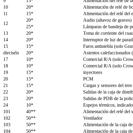
9
15*
Alimentación del relé de 
10
20*
Alimentación de relé de b
11
15*
Alimentación del relé del
20*
Audio (altavoz de graves)
12
25*
Lámparas de bandeja de pol
13
20*
Toma de corriente del cua
14
20*
Interruptor de luz de parad
15
15*
Faros antiniebla (solo Gran
dieciséis
20*
Asientos calefaccionados (
17
10*
Comercial R/A (solo Crow
18
10*
Comercial R/A (solo Crow
19
15*
inyectores
20
15*
PCM
21
15*
Cargas y sensores del tren
22
20*
Salidas de la caja de distr
23
20*
Salidas de PDB de la policí
24
10*
Espejos térmicos, indicado
101
40**
Alimentación del relé del 
102
50**
Ventilador
103
50**
Alimentación de la caja de 
104
50**
Alimentación de la caja de f