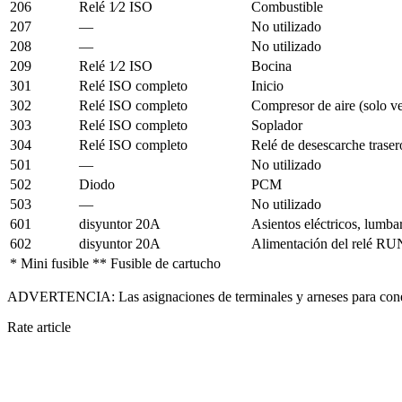
206
Relé 1⁄2 ISO
Combustible
207
—
No utilizado
208
—
No utilizado
209
Relé 1⁄2 ISO
Bocina
301
Relé ISO completo
Inicio
302
Relé ISO completo
Compresor de aire (solo v
303
Relé ISO completo
Soplador
304
Relé ISO completo
Relé de desescarche traser
501
—
No utilizado
502
Diodo
PCM
503
—
No utilizado
601
disyuntor 20A
Asientos eléctricos, lumbar
602
disyuntor 20A
Alimentación del relé RUN
* Mini fusible ** Fusible de cartucho
ADVERTENCIA: Las asignaciones de terminales y arneses para conecto
Rate article