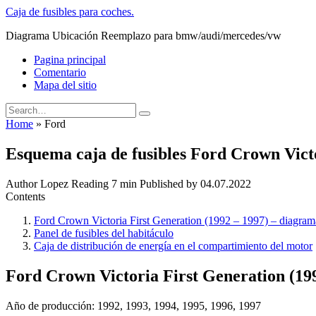
Skip
Caja de fusibles para coches.
to
Diagrama Ubicación Reemplazo para bmw/audi/mercedes/vw
content
Pagina principal
Comentario
Mapa del sitio
Search
for:
Home
»
Ford
Esquema caja de fusibles Ford Crown Victo
Author
Lopez
Reading
7 min
Published by
04.07.2022
Contents
Ford Crown Victoria First Generation (1992 – 1997) – diagrama 
Panel de fusibles del habitáculo
Caja de distribución de energía en el compartimiento del motor
Ford Crown Victoria First Generation (1992
Año de producción: 1992, 1993, 1994, 1995, 1996, 1997