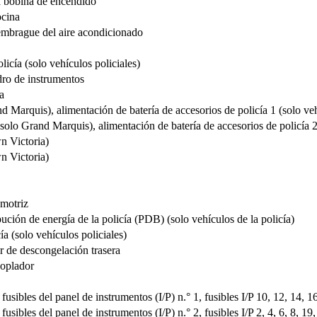
la bobina de encendido
ocina
 embrague del aire acondicionado
icía (solo vehículos policiales)
dro de instrumentos
a
d Marquis), alimentación de batería de accesorios de policía 1 (solo veh
solo Grand Marquis), alimentación de batería de accesorios de policía 2
n Victoria)
n Victoria)
 motriz
ibución de energía de la policía (PDB) (solo vehículos de la policía)
a (solo vehículos policiales)
r de descongelación trasera
soplador
fusibles del panel de instrumentos (I/P) n.° 1, fusibles I/P 10, 12, 14, 1
usibles del panel de instrumentos (I/P) n.° 2, fusibles I/P 2, 4, 6, 8, 19