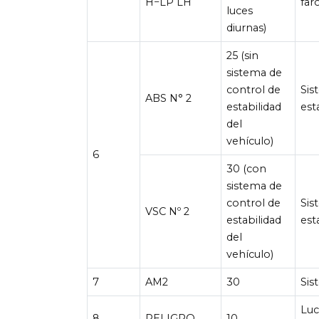
H−LP LH
far
luces
diurnas)
25 (sin
sistema de
control de
Sis
ABS N° 2
estabilidad
est
del
vehículo)
6
30 (con
sistema de
control de
Sis
VSC Nº 2
estabilidad
est
del
vehículo)
7
AM2
30
Sis
Luc
8
PELIGRO
10