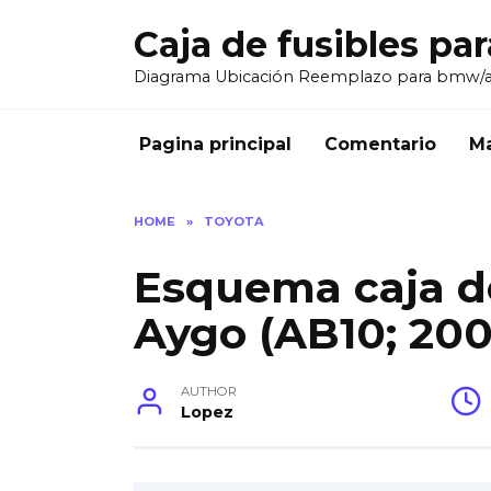
Skip
Caja de fusibles pa
to
content
Diagrama Ubicación Reemplazo para bmw/
Pagina principal
Comentario
Ma
HOME
»
TOYOTA
Esquema caja de
Aygo (AB10; 2005
AUTHOR
Lopez