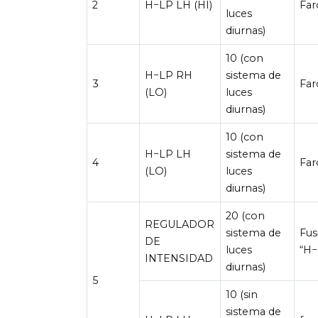
2
H−LP LH (HI)
Far
luces
diurnas)
10 (con
H−LP RH
sistema de
3
Far
(LO)
luces
diurnas)
10 (con
H−LP LH
sistema de
4
Far
(LO)
luces
diurnas)
20 (con
REGULADOR
sistema de
Fus
DE
luces
“H−
INTENSIDAD
diurnas)
5
10 (sin
sistema de