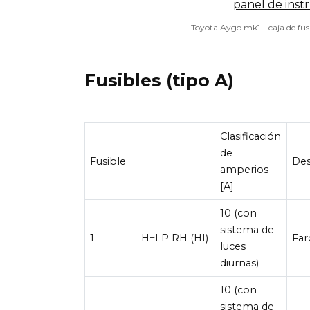
Toyota Aygo mk1 – caja de fusi
Fusibles (tipo A)
Clasificación
de
Fusible
Des
amperios
[A]
10 (con
sistema de
1
H−LP RH (HI)
Far
luces
diurnas)
10 (con
sistema de