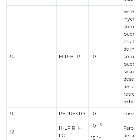
Sistem
inyecc
combus
puerto
múltip
de inye
30
MIR-HTR
10
combus
puerto
secuenc
desem
de los 
retrovi
exterio
31
REPUESTO
10
Fusibl
* 3
10
H-LP RH-
Faro de
32
LO
de cruc
* 4
15