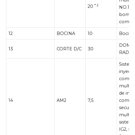
multipu
* 2
20
NO.1, E
bomba
combus
12
BOCINA
10
Bocina
DOMO, 
13
CORTE D/C
30
RADIO
Sistem
inyecc
combus
multip
de inye
14
AM2
7,5
combus
secuenc
multip
sistema
IG2, si