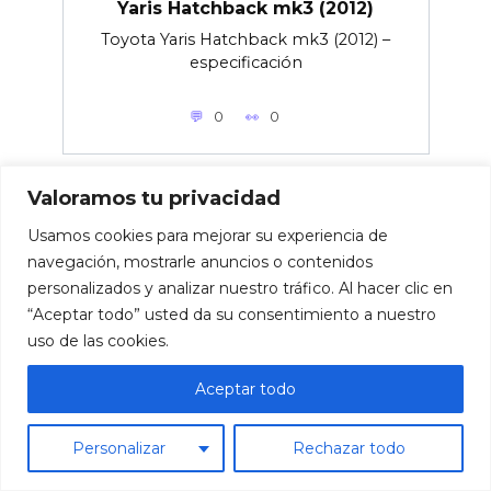
Yaris Hatchback mk3 (2012)
Toyota Yaris Hatchback mk3 (2012) –
especificación
0
0
Valoramos tu privacidad
Esquema caja de fusibles Toyota
Usamos cookies para mejorar su experiencia de
Yaris Hatchback mk3 (desde
navegación, mostrarle anuncios o contenidos
2012)
personalizados y analizar nuestro tráfico. Al hacer clic en
“Aceptar todo” usted da su consentimiento a nuestro
Toyota Yaris Hatchback mk3 (2012) –
uso de las cookies.
neumáticos y ruedas
Aceptar todo
0
0
Personalizar
Rechazar todo