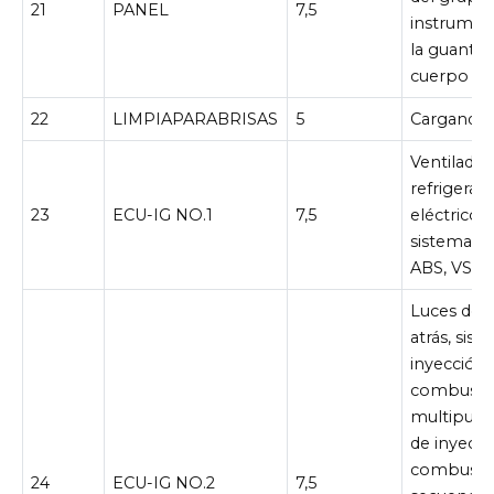
21
PANEL
7,5
instrument
la guanter
cuerpo pri
22
LIMPIAPARABRISAS
5
Cargando 
Ventilador
refrigerac
23
ECU-IG NO.1
7,5
eléctrico, 
sistema de
ABS, VSC
Luces de 
atrás, sis
inyección
combusti
multipuer
de inyecci
combusti
24
ECU-IG NO.2
7,5