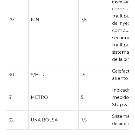
inyección
combusti
multipuer
29
IGN
7,5
de inyecci
combusti
secuencial
multipuer
sistema d
de la dire
Calefactor
30
S/HTR
15
asiento
Indicadore
31
METRO
5
medidores
Stop & Sta
Sistema d
32
UNA BOLSA
7,5
de aire SR