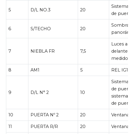
Sistema d
5
D/L NO.3
20
de puerta 
Sombra d
6
S/TECHO
20
panorámi
Luces anti
7
NIEBLA FR
7,5
delanteras,
medidore
8
AM1
5
REL IG1, 
Sistema d
de puerta 
9
D/L N° 2
10
sistema d
de puerta 
10
PUERTA Nº 2
20
Ventanas e
11
PUERTA R/R
20
Ventanas e