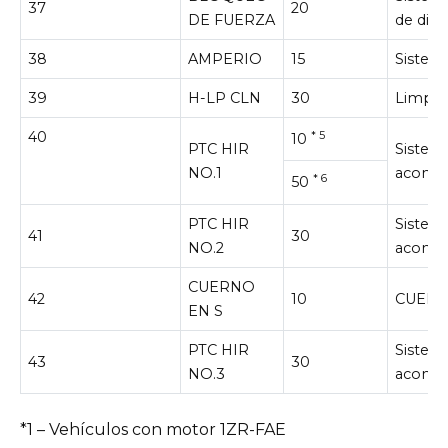
37
20
DE FUERZA
de dire
38
AMPERIO
15
Sistem
39
H-LP CLN
30
Limpia
40
* 5
10
PTC HIR
Sistema
NO.1
acondi
* 6
50
PTC HIR
Sistema
41
30
NO.2
acondi
CUERNO
42
10
CUERN
EN S
PTC HIR
Sistema
43
30
NO.3
acondi
*1 – Vehículos con motor 1ZR-FAE