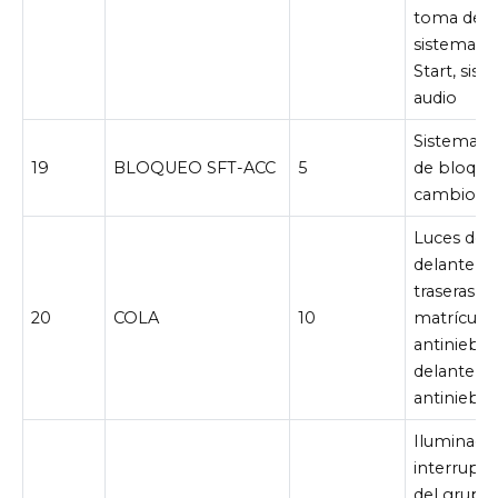
toma de co
sistema S
Start, sis
audio
Sistema d
19
BLOQUEO SFT-ACC
5
de bloque
cambios
Luces de 
delanteras
traseras, l
20
COLA
10
matrícula,
antiniebla
delanteras,
antiniebla 
Iluminació
interrupto
del grupo