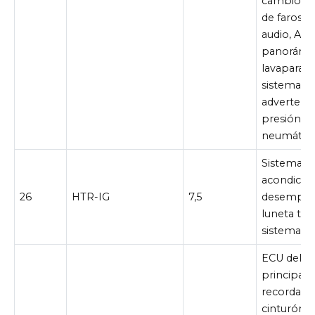
cambios, 
de faros, 
audio, AFS
panorámic
lavaparabr
sistema d
advertenci
presión d
neumátic
Sistema de
acondicio
26
HTR-IG
7,5
desempañ
luneta tras
sistema St
ECU del c
principal, 
recordator
cinturón 