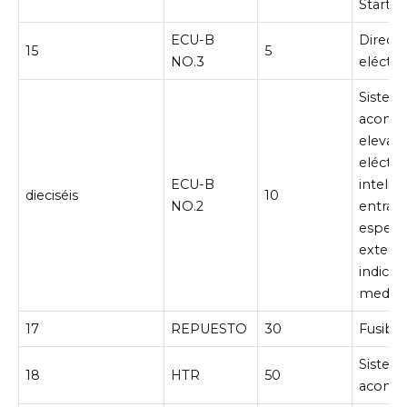
Start
ECU-B
Direcci
15
5
NO.3
eléctri
Sistema
acondi
eleval
eléctri
ECU-B
intelig
dieciséis
10
NO.2
entrada
espejos
exterio
indicad
medido
17
REPUESTO
30
Fusibl
Sistema
18
HTR
50
acondi