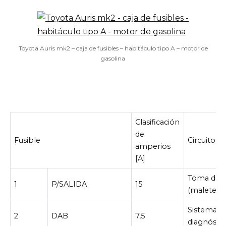
Toyota Auris mk2 – caja de fusibles – habitáculo tipo A – motor de
gasolina
Clasificación
de
Fusible
Circuito
amperios
[A]
Toma de c
1
P/SALIDA
15
(maletero
Sistema d
2
DAB
7,5
diagnósti