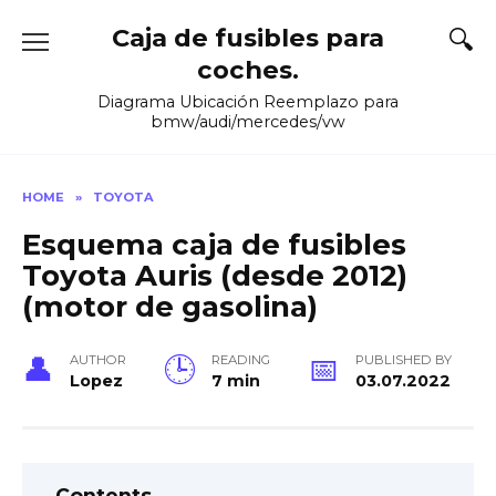
Skip
Caja de fusibles para
to
content
coches.
Diagrama Ubicación Reemplazo para
bmw/audi/mercedes/vw
HOME
»
TOYOTA
Esquema caja de fusibles
Toyota Auris (desde 2012)
(motor de gasolina)
AUTHOR
READING
PUBLISHED BY
Lopez
7 min
03.07.2022
Contents