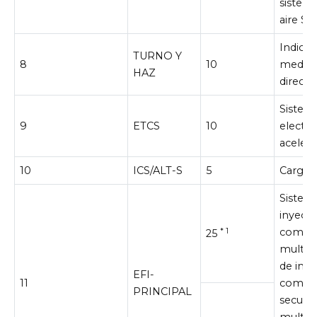
sistem
aire SR
Indicad
TURNO Y
8
10
medido
HAZ
direcci
Sistem
9
ETCS
10
electró
aceler
10
ICS/ALT-S
5
Cargan
Sistem
inyecc
combus
* 1
25
multip
de inye
EFI-
11
combus
PRINCIPAL
secuenc