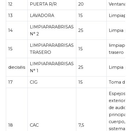
12
PUERTA R/R
20
Ventanas e
13
LAVADORA
15
Limpiapar
LIMPIAPARABRISAS
14
25
Limpia par
N° 2
LIMPIAPARABRISAS
limpiapara
15
15
TRASERO
trasero
LIMPIAPARABRISAS
dieciséis
25
Limpia par
N° 1
17
CIG
15
Toma de c
Espejos re
exteriores
de audio,
principal 
cuerpo, rel
18
CAC
7,5
sistema de