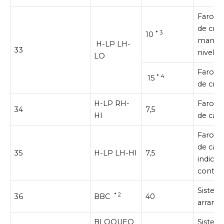
Faro iz
de cru
* 3
10
manual
H-LP LH-
33
nivelac
LO
Faro iz
* 4
15
de cruc
H-LP RH-
Faro de
34
7,5
HI
de carr
Faro iz
de carr
35
H-LP LH-HI
7,5
indicad
contad
Sistem
* 2
36
BBC
40
arranq
BLOQUEO
Sistem