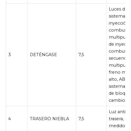
Luces de f
sistema d
inyección
combusti
multipuer
de inyecci
combusti
3
DETÉNGASE
7,5
secuencial
multipuert
freno mon
alto, ABS,
sistema de
de bloque
cambios
Luz antini
4
TRASERO NIEBLA
7,5
trasera, in
medidore