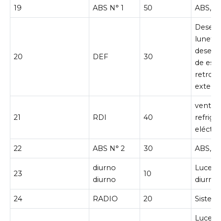
19
ABS N° 1
50
ABS, V
Desem
luneta 
desem
20
DEF
30
de esp
retrovi
exterio
ventila
21
RDI
40
refrige
eléctri
22
ABS N° 2
30
ABS, V
diurno
Luces d
23
10
diurno
diurna
24
RADIO
20
Sistem
Luces i