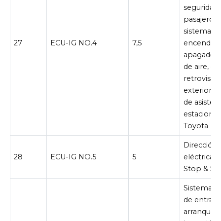
seguridad 
pasajero d
sistema m
27
ECU-IG NO.4
7,5
encendido
apagado d
de aire, e
retrovisor
exteriores
de asisten
estaciona
Toyota
Dirección a
28
ECU-IG NO.5
5
eléctrica, 
Stop & Sta
Sistema in
de entrada
arranque, 