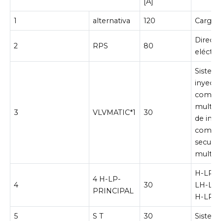
[A]
1
alternativa
120
Cargan
Direcci
2
RPS
80
eléctri
Sistem
inyecc
combus
multip
3
VLVMATIC*1
30
de inye
combus
secuenc
multip
H-LP R
4 H-LP-
4
30
LH-LO,
PRINCIPAL
H-LP L
5
S T
30
Sistem