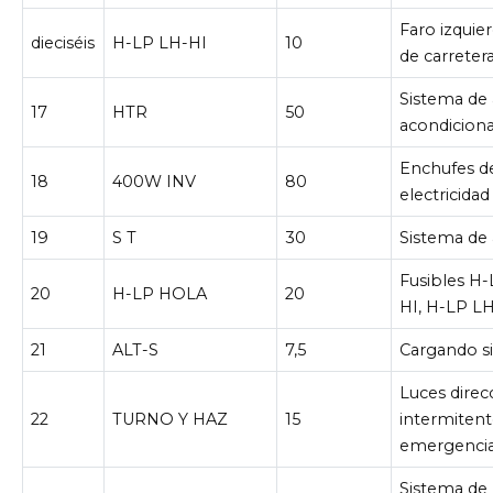
Faro izquier
dieciséis
H-LP LH-HI
10
de carretera
Sistema de 
17
HTR
50
acondicion
Enchufes d
18
400W INV
80
electricidad
19
S T
30
Sistema de
Fusibles H
20
H-LP HOLA
20
HI, H-LP L
21
ALT-S
7,5
Cargando s
Luces direc
22
TURNO Y HAZ
15
intermitent
emergenci
Sistema de