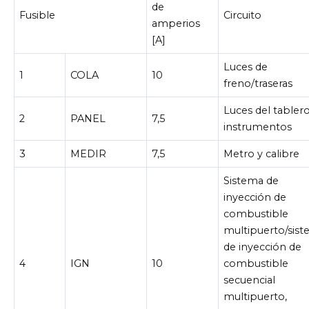
de
Fusible
Circuito
amperios
[A]
Luces de
1
COLA
10
freno/traseras
Luces del tabler
2
PANEL
7,5
instrumentos
3
MEDIR
7,5
Metro y calibre
Sistema de
inyección de
combustible
multipuerto/sis
de inyección de
4
IGN
10
combustible
secuencial
multipuerto,