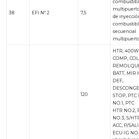
combustib
multipuert
38
EFI Nº 2
7,5
de inyecció
combustib
secuencial
multipuert
HTR, 400W 
COMP, COL
REMOLQUE
BATT, MIR 
DEF,
DESCONGE
120
STOP, PTC
NO.1, PTC
HTR NO.2, 
NO.3, S/HT
ACC, P/SALI
ECU-IG NO.