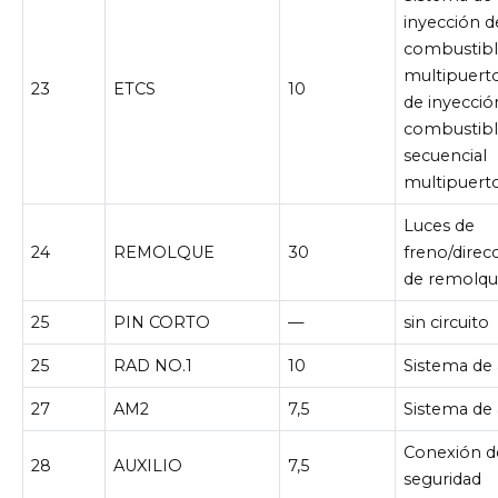
inyección d
combustib
multipuert
23
ETCS
10
de inyecció
combustib
secuencial
multipuert
Luces de
24
REMOLQUE
30
freno/direc
de remolq
25
PIN CORTO
—
sin circuito
25
RAD NO.1
10
Sistema de 
27
AM2
7,5
Sistema de
Conexión d
28
AUXILIO
7,5
seguridad