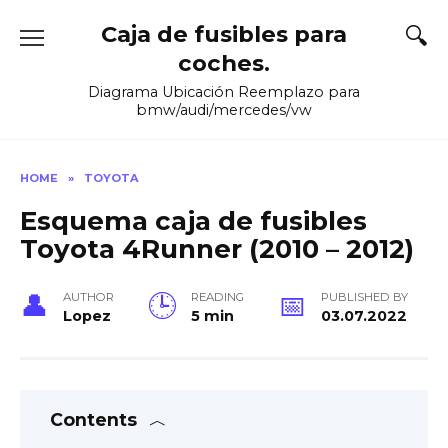
Skip
Caja de fusibles para
to
content
coches.
Diagrama Ubicación Reemplazo para
bmw/audi/mercedes/vw
HOME
»
TOYOTA
Esquema caja de fusibles
Toyota 4Runner (2010 – 2012)
AUTHOR
READING
PUBLISHED BY
Lopez
5 min
03.07.2022
Contents