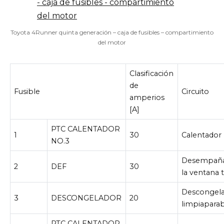
Toyota 4Runner quinta generación – caja de fusibles – compartimiento
del motor
Clasificación
de
Fusible
Circuito
amperios
[A]
PTC CALENTADOR
1
30
Calentador
NO.3
Desempaña
2
DEF
30
la ventana t
Descongela
3
DESCONGELADOR
20
limpiaparab
PTC CALENTADOR