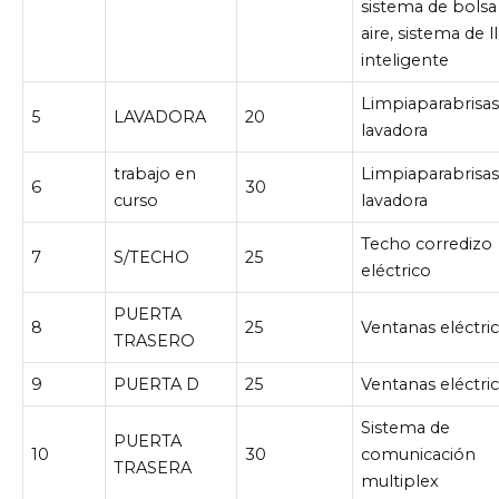
sistema de bolsa
aire, sistema de l
inteligente
Limpiaparabrisas
5
LAVADORA
20
lavadora
trabajo en
Limpiaparabrisas
6
30
curso
lavadora
Techo corredizo
7
S/TECHO
25
eléctrico
PUERTA
8
25
Ventanas eléctri
TRASERO
9
PUERTA D
25
Ventanas eléctri
Sistema de
PUERTA
10
30
comunicación
TRASERA
multiplex