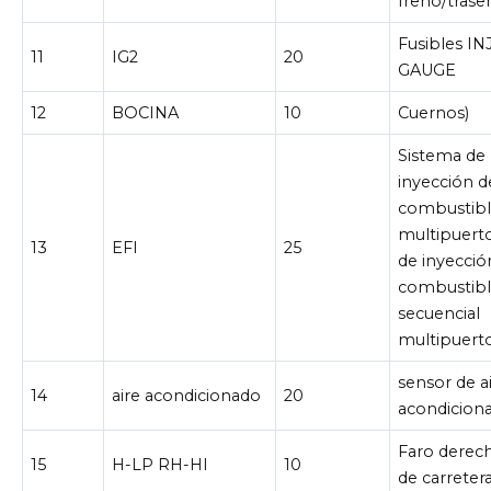
freno/trase
Fusibles INJ
11
IG2
20
GAUGE
12
BOCINA
10
Cuernos)
Sistema de
inyección d
combustib
multipuert
13
EFI
25
de inyecció
combustib
secuencial
multipuert
sensor de a
14
aire acondicionado
20
acondicion
Faro derech
15
H-LP RH-HI
10
de carretera