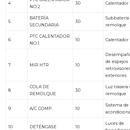
4
30
Calentador
NO.2
BATERÍA
Subbatería
5
30
SECUNDARIA
remolque
PTC CALENTADOR
6
10
Calentador
NO.1
Desempaña
de espejos
7
MIR HTR
10
retrovisore
exteriores
COLA DE
Luz trasera 
8
30
REMOLQUE
remolque
Sistema de 
9
A/C COMP.
10
acondicion
Luces de
10
DETÉNGASE
10