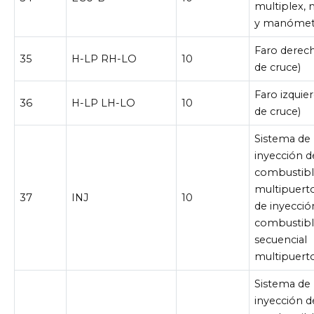
multiplex,
y manómet
Faro derech
35
H-LP RH-LO
10
de cruce)
Faro izquier
36
H-LP LH-LO
10
de cruce)
Sistema de
inyección d
combustib
multipuert
37
INJ
10
de inyecció
combustib
secuencial
multipuert
Sistema de
inyección d