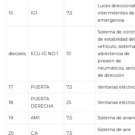
Luces direccional
15
IG1
7,5
intermitentes de
emergencia
Sistema de contr
de estabilidad de
vehículo, sistem
dieciséis
ECU-IG NO.1
10
advertencia de
presión de
neumáticos, sen
de dirección
17
PUERTA
7,5
Ventanas eléctri
PUERTA
18
25
Ventanas eléctri
DERECHA
19
AM1
7,5
Sistema de arra
Sistema de aire
20
C.A
7,5