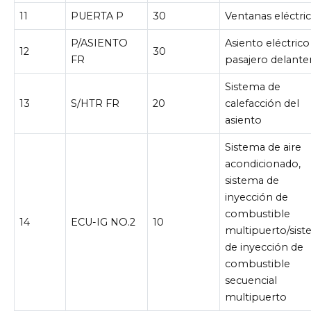
11
PUERTA P
30
Ventanas eléctri
P/ASIENTO
Asiento eléctrico
12
30
FR
pasajero delante
Sistema de
13
S/HTR FR
20
calefacción del
asiento
Sistema de aire
acondicionado,
sistema de
inyección de
combustible
14
ECU-IG NO.2
10
multipuerto/sis
de inyección de
combustible
secuencial
multipuerto