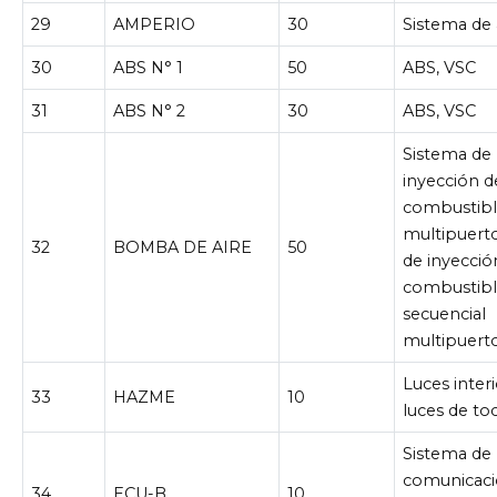
29
AMPERIO
30
Sistema de 
30
ABS N° 1
50
ABS, VSC
31
ABS N° 2
30
ABS, VSC
Sistema de
inyección d
combustib
multipuert
32
BOMBA DE AIRE
50
de inyecció
combustib
secuencial
multipuert
Luces interi
33
HAZME
10
luces de to
Sistema de
comunicac
34
ECU-B
10