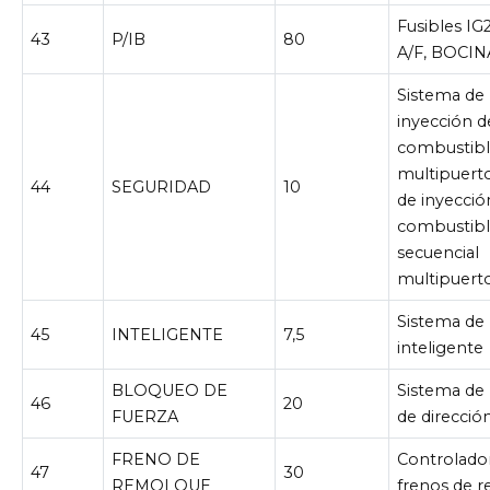
Fusibles IG2
43
P/IB
80
A/F, BOCIN
Sistema de
inyección d
combustib
multipuert
44
SEGURIDAD
10
de inyecció
combustib
secuencial
multipuert
Sistema de 
45
INTELIGENTE
7,5
inteligente
BLOQUEO DE
Sistema de
46
20
FUERZA
de direcció
FRENO DE
Controlado
47
30
REMOLQUE
frenos de 