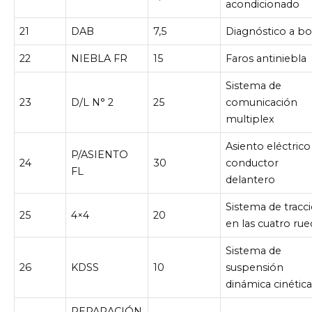
acondicionado
21
DAB
7,5
Diagnóstico a b
22
NIEBLA FR
15
Faros antiniebla
Sistema de
23
D/L N° 2
25
comunicación
multiplex
Asiento eléctrico
P/ASIENTO
24
30
conductor
FL
delantero
Sistema de tracc
25
4×4
20
en las cuatro rue
Sistema de
26
KDSS
10
suspensión
dinámica cinétic
REPARACIÓN