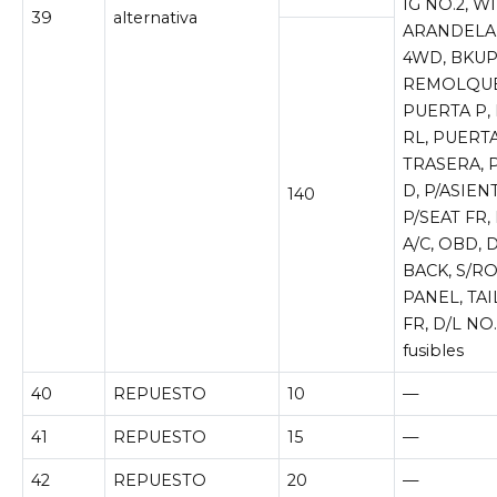
IG NO.2, WI
39
alternativa
ARANDELA,
4WD, BKUP
REMOLQUE
PUERTA P,
RL, PUERT
TRASERA, 
D, P/ASIENT
140
P/SEAT FR,
A/C, OBD,
BACK, S/R
PANEL, TAI
FR, D/L NO
fusibles
40
REPUESTO
10
—
41
REPUESTO
15
—
42
REPUESTO
20
—